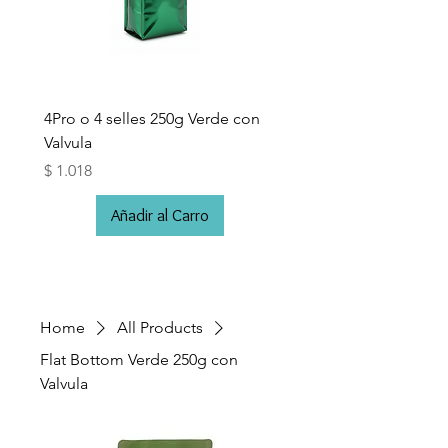
4Pro o 4 selles 250g Verde con
4Pro o 4 selles 500g Ve
Valvula
Valvula
Price
Price
$ 1.018
$ 1.248
Añadir al Carro
Home
All Products
Flat Bottom Verde 250g con
Valvula