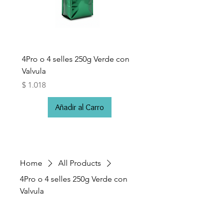
4Pro o 4 selles 250g Verde con
4Pro o 4 selles 500g Ve
Valvula
Valvula
Price
Price
$ 1.018
$ 1.248
Añadir al Carro
Home
All Products
4Pro o 4 selles 250g Verde con
Valvula